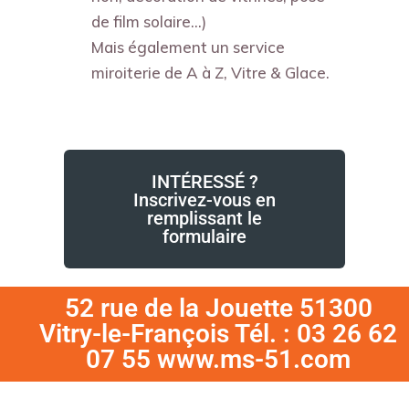
de film solaire…)
Mais également un service
miroiterie de A à Z, Vitre & Glace.
INTÉRESSÉ ?
Inscrivez-vous en
remplissant le
formulaire
52 rue de la Jouette 51300
Vitry-le-François Tél. : 03 26 62
07 55 www.ms-51.com