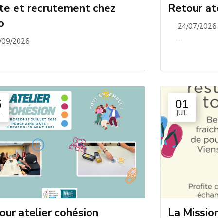
ite et recrutement chez
Retour at
o
24/07/2026
-
/09/2026
5
01
L
JUIL
our atelier cohésion
La Missio