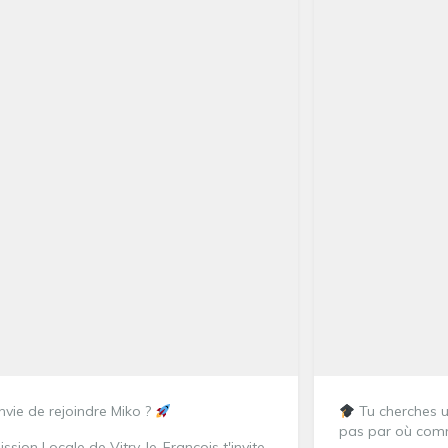
vie de rejoindre Miko ?
Tu cherches u
pas par où com
ission Locale de Vitry-le-François t'invite