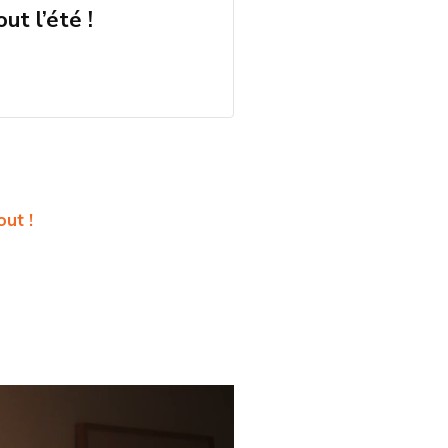
ut l’été !
ut !