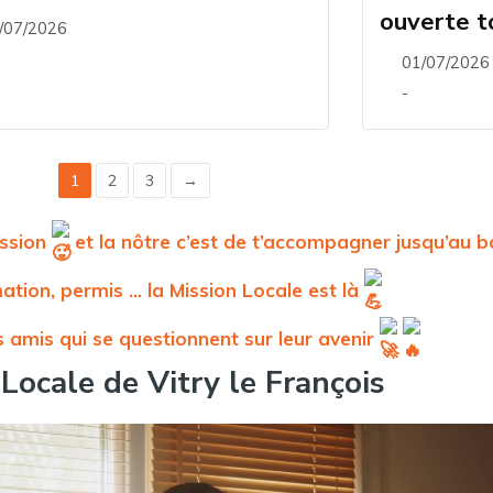
ouverte to
/07/2026
01/07/2026
-
1
2
3
→
ission
et la nôtre c’est de t’accompagner jusqu’au bo
ation, permis … la Mission Locale est là
 amis qui se questionnent sur leur avenir
Locale de Vitry le François​